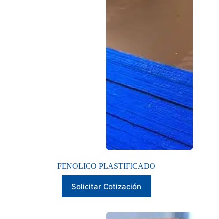
FENOLICO PLASTIFICADO
Este
Solicitar Cotización
producto
tiene
múltiples
variantes.