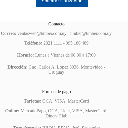
Solicitar Cotización
producto
tiene
múltiples
variantes.
Las
Contacto
opciones
se
Correo:
ventasweb@timber.com.uy
-
timber@timber.com.uy
pueden
elegir
Teléfono:
2321 1111 - 095 180 489
en
la
Horario:
Lunes a Viernes de 08:00 a 17:00
página
de
Dirección:
Cno. Carlos A. López 8036. Montevideo -
producto
Uruguay
Formas de pago
Tarjetas:
OCA, VISA, MasterCard
Online:
MercadoPago, OCA, Lider, VISA, MasterCard,
Diners Club
Transferencia:
BROU, BBVA, Itaú, Santander