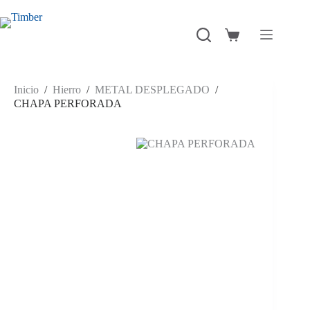
Saltar
al
contenido
Carro
de
compra
Inicio
/
Hierro
/
METAL DESPLEGADO
/
CHAPA PERFORADA